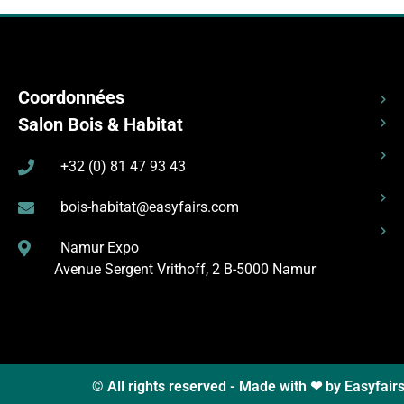
Coordonnées
Salon Bois & Habitat
+32 (0) 81 47 93 43
bois-habitat@easyfairs.com
Namur Expo
Avenue Sergent Vrithoff, 2
B-5000 Namur
© All rights reserved - Made with ❤ by Easyfair