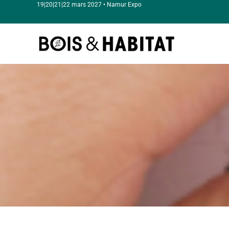
19|20|21|22 mars 2027 • Namur Expo