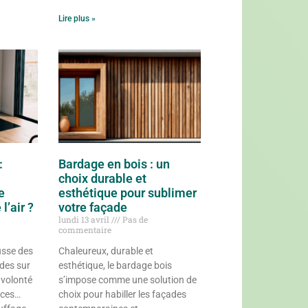
Lire plus »
:
Bardage en bois : un
choix durable et
e
esthétique pour sublimer
l’air ?
votre façade
lundi 13 avril
Pas de
commentaire
sse des
Chaleureux, durable et
udes sur
esthétique, le bardage bois
 volonté
s’impose comme une solution de
rces…
choix pour habiller les façades