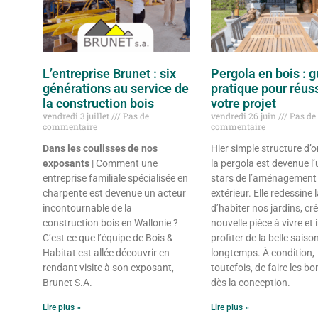
L’entreprise Brunet : six
Pergola en bois : g
générations au service de
pratique pour réuss
la construction bois
votre projet
vendredi 3 juillet
Pas de
vendredi 26 juin
Pas de
commentaire
commentaire
Dans les coulisses de nos
Hier simple structure d’
exposants
| Comment une
la pergola est devenue l
entreprise familiale spécialisée en
stars de l’aménagement
charpente est devenue un acteur
extérieur. Elle redessine 
incontournable de la
d’habiter nos jardins, cr
construction bois en Wallonie ?
nouvelle pièce à vivre et 
C’est ce que l’équipe de Bois &
profiter de la belle saiso
Habitat est allée découvrir en
longtemps. À condition,
rendant visite à son exposant,
toutefois, de faire les b
Brunet S.A.
dès la conception.
Lire plus »
Lire plus »