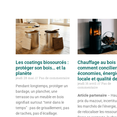
Les coatings biosourcés :
Chauffage au bois 
protéger son bois… et la
comment concilier
planète
économies, énergi
jeudi 28 mai
Pas de commentaire
locale et qualité de 
jeudi 16 avril
Pas de
Pendant longtemps, protéger un
commentaire
bardage, un plancher, une
Article partenaire
– Hau
terrasse ou un meuble en bois
prix du mazout, incertit
signifiait surtout “tenir dans le
les marchés de l’énergie,
temps” : pas de grisaillement, pas
de relocaliser les ressou
de taches, pas d’écaillage.