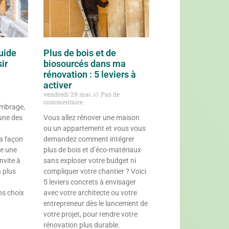
uide
Plus de bois et de
ir
biosourcés dans ma
rénovation : 5 leviers à
activer
vendredi 29 mai
Pas de
commentaire
ombrage,
’une des
Vous allez rénover une maison
ou un appartement et vous vous
la façon
demandez comment intégrer
ée une
plus de bois et d’éco-matériaux
invite à
sans exploser votre budget ni
n plus
compliquer votre chantier ? Voici
5 leviers concrets à envisager
ons choix
avec votre architecte ou votre
entrepreneur dès le lancement de
votre projet, pour rendre votre
rénovation plus durable.