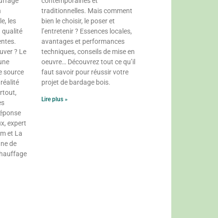
uffage
contemporaines et
n
traditionnelles. Mais comment
e, les
bien le choisir, le poser et
 qualité
l’entretenir ? Essences locales,
entes.
avantages et performances
uver ? Le
techniques, conseils de mise en
 une
oeuvre… Découvrez tout ce qu’il
e source
faut savoir pour réussir votre
réalité
projet de bardage bois.
rtout,
Lire plus »
es
réponse
x, expert
om et La
gne de
chauffage