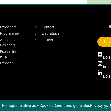
Exposants
Contact
Programme
En pratique
Artisans /
Tickets
S'ins
Designers
Espace Info
Bois
Bois
Exposer
bois
Bois
Politique relative aux Cookies
Conditions générales
Privacy
s