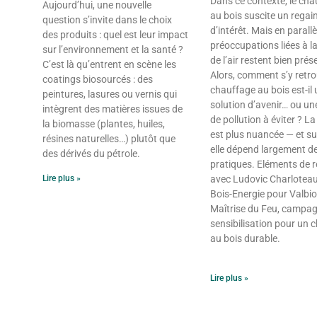
Dans ce contexte, le cha
Aujourd’hui, une nouvelle
au bois suscite un regai
question s’invite dans le choix
d’intérêt. Mais en parallèl
des produits : quel est leur impact
préoccupations liées à la
sur l’environnement et la santé ?
de l’air restent bien prés
C’est là qu’entrent en scène les
Alors, comment s’y retro
coatings biosourcés : des
chauffage au bois est-il
peintures, lasures ou vernis qui
solution d’avenir… ou un
intègrent des matières issues de
de pollution à éviter ? La 
la biomasse (plantes, huiles,
est plus nuancée — et su
résines naturelles…) plutôt que
elle dépend largement d
des dérivés du pétrole.
pratiques. Eléments de 
Lire plus »
avec Ludovic Charloteau
Bois-Energie pour Valbi
Maîtrise du Feu, campa
sensibilisation pour un 
au bois durable.
Lire plus »