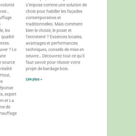
 volonté
s’impose comme une solution de
rces…
choix pour habiller les façades
uffage
contemporaines et
n
traditionnelles. Mais comment
e, les
bien le choisir, le poser et
 qualité
l’entretenir ? Essences locales,
entes.
avantages et performances
uver ? Le
techniques, conseils de mise en
 une
oeuvre… Découvrez tout ce qu’il
e source
faut savoir pour réussir votre
réalité
projet de bardage bois.
rtout,
Lire plus »
es
réponse
x, expert
om et La
gne de
chauffage