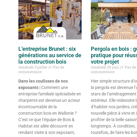
L’entreprise Brunet : six
Pergola en bois : g
générations au service de
pratique pour réuss
la construction bois
votre projet
vendredi 3 juillet
Pas de
vendredi 26 juin
Pas de
commentaire
commentaire
Dans les coulisses de nos
Hier simple structure d’
exposants
| Comment une
la pergola est devenue l
entreprise familiale spécialisée en
stars de l’aménagement
charpente est devenue un acteur
extérieur. Elle redessine 
incontournable de la
d’habiter nos jardins, cr
construction bois en Wallonie ?
nouvelle pièce à vivre et 
C’est ce que l’équipe de Bois &
profiter de la belle saiso
Habitat est allée découvrir en
longtemps. À condition,
rendant visite à son exposant,
toutefois, de faire les b