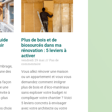
uide
Plus de bois et de
ir
biosourcés dans ma
rénovation : 5 leviers à
activer
vendredi 29 mai
Pas de
commentaire
ombrage,
’une des
Vous allez rénover une maison
ou un appartement et vous vous
la façon
demandez comment intégrer
ée une
plus de bois et d’éco-matériaux
invite à
sans exploser votre budget ni
n plus
compliquer votre chantier ? Voici
5 leviers concrets à envisager
ons choix
avec votre architecte ou votre