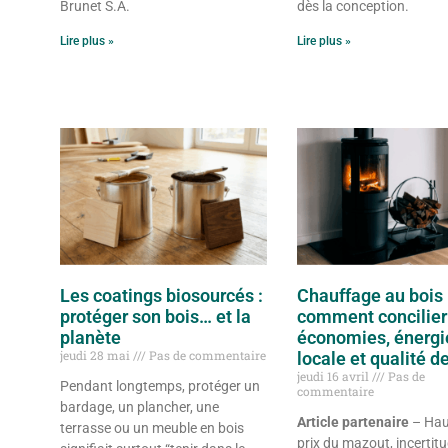
Brunet S.A.
dès la conception.
Lire plus »
Lire plus »
Les coatings biosourcés :
Chauffage au bois 
protéger son bois… et la
comment concilier
planète
économies, énergi
jeudi 28 mai
Pas de commentaire
locale et qualité de 
jeudi 16 avril
Pas de
Pendant longtemps, protéger un
commentaire
bardage, un plancher, une
Article partenaire
– Hau
terrasse ou un meuble en bois
prix du mazout, incertit