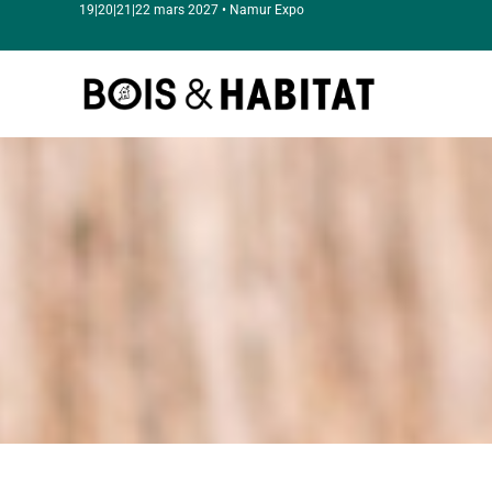
19|20|21|22 mars 2027 • Namur Expo