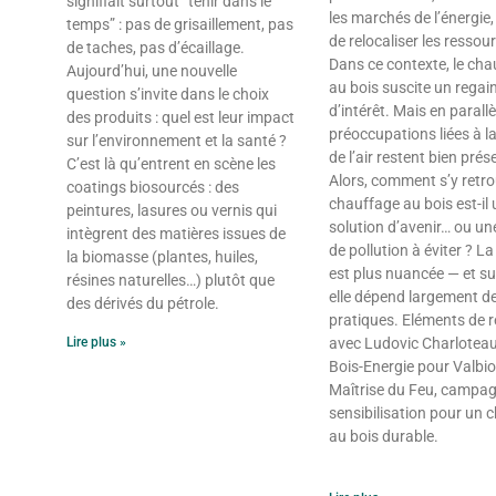
signifiait surtout “tenir dans le
les marchés de l’énergie,
temps” : pas de grisaillement, pas
de relocaliser les ressou
de taches, pas d’écaillage.
Dans ce contexte, le cha
Aujourd’hui, une nouvelle
au bois suscite un regai
question s’invite dans le choix
d’intérêt. Mais en parallèl
des produits : quel est leur impact
préoccupations liées à la
sur l’environnement et la santé ?
de l’air restent bien prés
C’est là qu’entrent en scène les
Alors, comment s’y retro
coatings biosourcés : des
chauffage au bois est-il
peintures, lasures ou vernis qui
solution d’avenir… ou un
intègrent des matières issues de
de pollution à éviter ? La 
la biomasse (plantes, huiles,
est plus nuancée — et su
résines naturelles…) plutôt que
elle dépend largement d
des dérivés du pétrole.
pratiques. Eléments de 
Lire plus »
avec Ludovic Charloteau
Bois-Energie pour Valbi
Maîtrise du Feu, campa
sensibilisation pour un 
au bois durable.