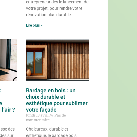
entrepreneur dès le lancement de
votre projet, pour rendre votre
rénovation plus durable.
Lire plus »
:
Bardage en bois : un
choix durable et
e
esthétique pour sublimer
l’air ?
votre façade
lundi 13 avril
Pas de
commentaire
sse des
Chaleureux, durable et
udes sur
esthétique, le bardage bois