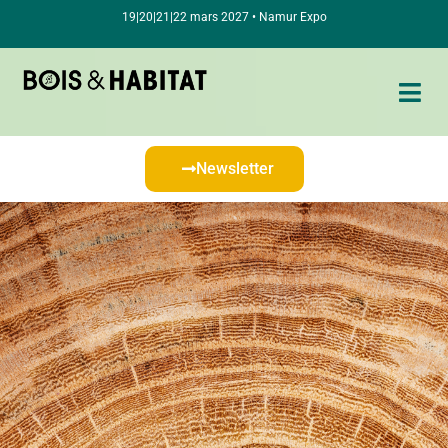
19|20|21|22 mars 2027 • Namur Expo
Newsletter