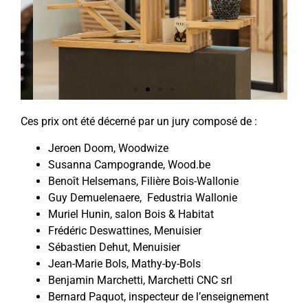
Ces prix ont été décerné par un jury composé de :
Show Box
Jeroen Doom, Woodwize
Susanna Campogrande, Wood.be
PRIX DU DESIGN | MOBILIER
Benoît Helsemans, Filière Bois-Wallonie
INTERIEUR, par l'Athénée Royal
Guy Demuelenaere, Fedustria Wallonie
d'Izel
Muriel Hunin, salon Bois & Habitat
Frédéric Deswattines, Menuisier
Sébastien Dehut, Menuisier
Jean-Marie Bols, Mathy-by-Bols
Benjamin Marchetti, Marchetti CNC srl
Bernard Paquot, inspecteur de l’enseignement