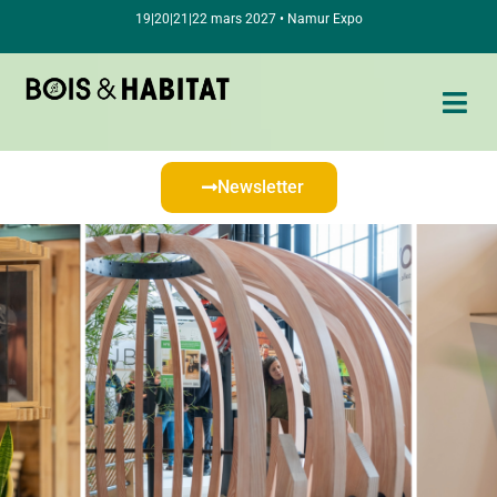
19|20|21|22 mars 2027 • Namur Expo
Newsletter