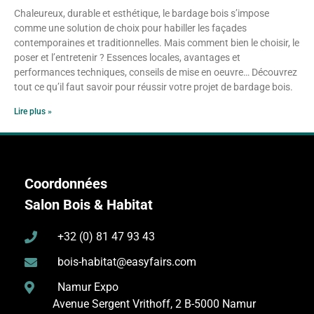
Chaleureux, durable et esthétique, le bardage bois s’impose
comme une solution de choix pour habiller les façades
contemporaines et traditionnelles. Mais comment bien le choisir, le
poser et l’entretenir ? Essences locales, avantages et
performances techniques, conseils de mise en oeuvre… Découvrez
tout ce qu’il faut savoir pour réussir votre projet de bardage bois.
Lire plus »
Coordonnées
Salon Bois & Habitat
+32 (0) 81 47 93 43
bois-habitat@easyfairs.com
Namur Expo
Avenue Sergent Vrithoff, 2
B-5000 Namur