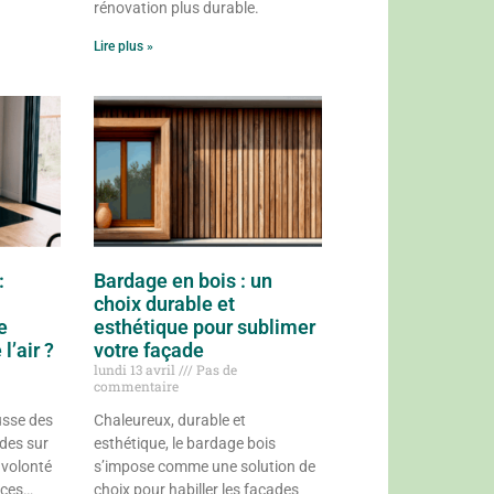
rénovation plus durable.
Lire plus »
:
Bardage en bois : un
choix durable et
e
esthétique pour sublimer
l’air ?
votre façade
lundi 13 avril
Pas de
commentaire
sse des
Chaleureux, durable et
udes sur
esthétique, le bardage bois
 volonté
s’impose comme une solution de
rces…
choix pour habiller les façades