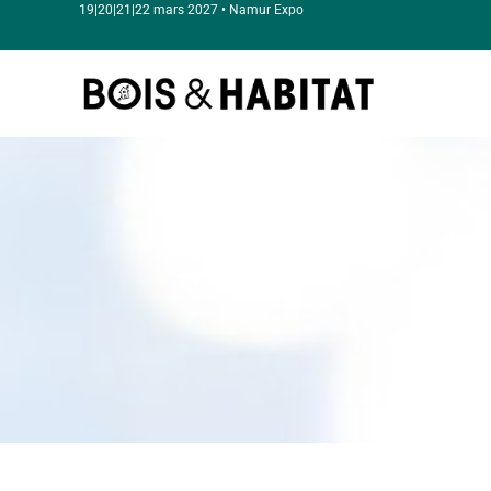
19|20|21|22 mars 2027 • Namur Expo