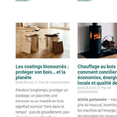
Lire plus »
Lire plus »
Les coatings biosourcés :
Chauffage au bois 
protéger son bois… et la
comment concilier
planète
économies, énergi
jeudi 28 mai
Pas de commentaire
locale et qualité de 
jeudi 16 avril
Pas de
Pendant longtemps, protéger un
commentaire
bardage, un plancher, une
Article partenaire
– Hau
terrasse ou un meuble en bois
prix du mazout, incertit
signifiait surtout “tenir dans le
les marchés de l’énergie,
temps” : pas de grisaillement, pas
de relocaliser les ressou