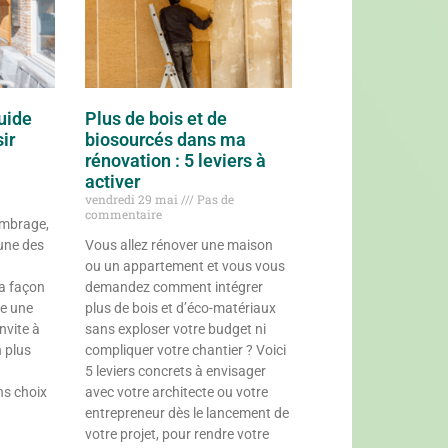
uide
Plus de bois et de
ir
biosourcés dans ma
rénovation : 5 leviers à
activer
vendredi 29 mai
Pas de
commentaire
ombrage,
’une des
Vous allez rénover une maison
ou un appartement et vous vous
la façon
demandez comment intégrer
ée une
plus de bois et d’éco-matériaux
invite à
sans exploser votre budget ni
n plus
compliquer votre chantier ? Voici
5 leviers concrets à envisager
ons choix
avec votre architecte ou votre
entrepreneur dès le lancement de
votre projet, pour rendre votre