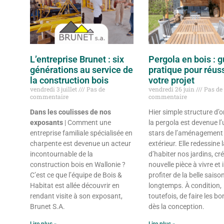
L’entreprise Brunet : six
Pergola en bois : g
générations au service de
pratique pour réuss
la construction bois
votre projet
vendredi 3 juillet
Pas de
vendredi 26 juin
Pas de
commentaire
commentaire
Dans les coulisses de nos
Hier simple structure d’
exposants
| Comment une
la pergola est devenue l
entreprise familiale spécialisée en
stars de l’aménagement
charpente est devenue un acteur
extérieur. Elle redessine 
incontournable de la
d’habiter nos jardins, cr
construction bois en Wallonie ?
nouvelle pièce à vivre et 
C’est ce que l’équipe de Bois &
profiter de la belle saiso
Habitat est allée découvrir en
longtemps. À condition,
rendant visite à son exposant,
toutefois, de faire les b
Brunet S.A.
dès la conception.