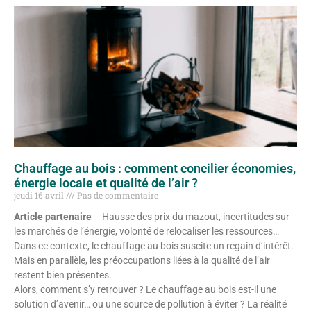
Chauffage au bois : comment concilier économies,
énergie locale et qualité de l’air ?
jeudi 16 avril
Pas de commentaire
Article partenaire
– Hausse des prix du mazout, incertitudes sur
les marchés de l’énergie, volonté de relocaliser les ressources…
Dans ce contexte, le chauffage au bois suscite un regain d’intérêt.
Mais en parallèle, les préoccupations liées à la qualité de l’air
restent bien présentes.
Alors, comment s’y retrouver ? Le chauffage au bois est-il une
solution d’avenir… ou une source de pollution à éviter ? La réalité