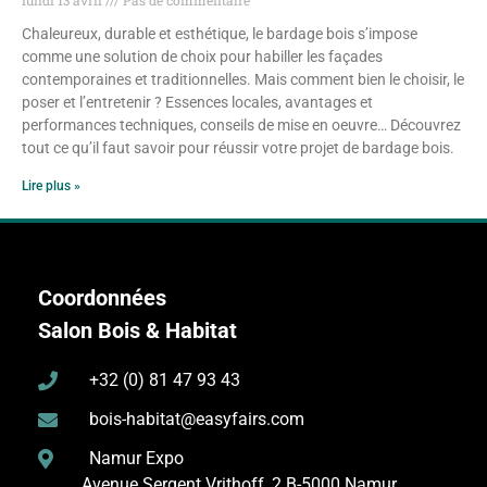
Chaleureux, durable et esthétique, le bardage bois s’impose
comme une solution de choix pour habiller les façades
contemporaines et traditionnelles. Mais comment bien le choisir, le
poser et l’entretenir ? Essences locales, avantages et
performances techniques, conseils de mise en oeuvre… Découvrez
tout ce qu’il faut savoir pour réussir votre projet de bardage bois.
Lire plus »
Coordonnées
Salon Bois & Habitat
+32 (0) 81 47 93 43
bois-habitat@easyfairs.com
Namur Expo
Avenue Sergent Vrithoff, 2
B-5000 Namur