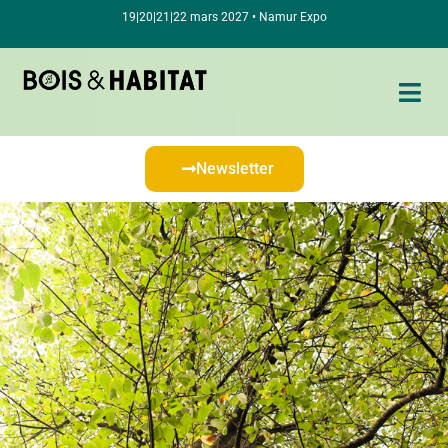
19|20|21|22 mars 2027 • Namur Expo
Newsletter