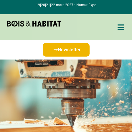
19|20|21|22 mars 2027 • Namur Expo
Newsletter