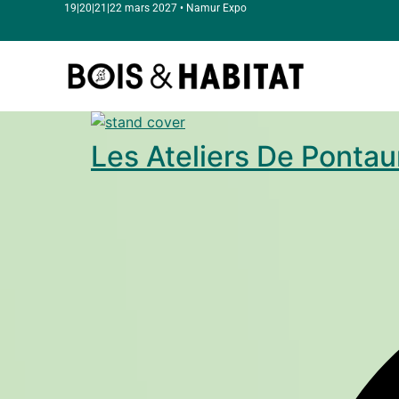
19|20|21|22 mars 2027 • Namur Expo
Les Ateliers De Pontau