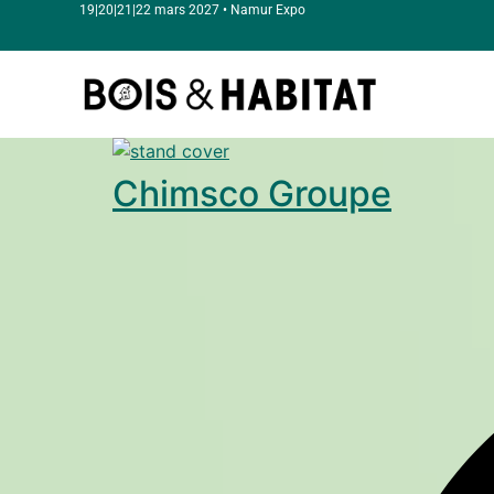
19|20|21|22 mars 2027 • Namur Expo
Chimsco Groupe