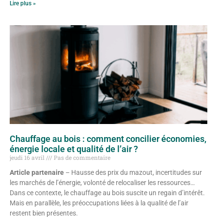
Lire plus »
Chauffage au bois : comment concilier économies,
énergie locale et qualité de l’air ?
jeudi 16 avril
Pas de commentaire
Article partenaire
– Hausse des prix du mazout, incertitudes sur
les marchés de l’énergie, volonté de relocaliser les ressources…
Dans ce contexte, le chauffage au bois suscite un regain d’intérêt.
Mais en parallèle, les préoccupations liées à la qualité de l’air
restent bien présentes.