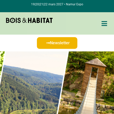
19|20|21|22 mars 2027 • Namur Expo
Newsletter