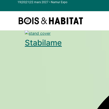
19|20|21|22 mars 2027 • Namur Expo
Stabilame