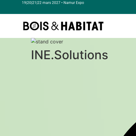
19|20|21|22 mars 2027 • Namur Expo
INE.Solutions