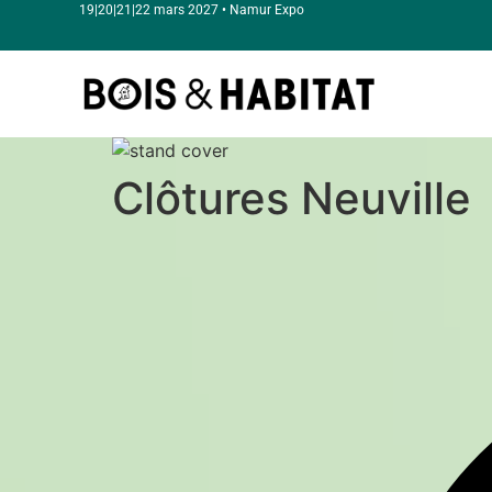
19|20|21|22 mars 2027 • Namur Expo
Clôtures Neuville