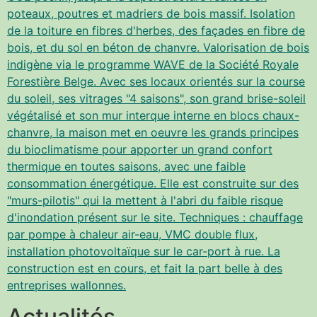
poteaux, poutres et madriers de bois massif. Isolation
de la toiture en fibres d'herbes, des façades en fibre de
bois, et du sol en béton de chanvre. Valorisation de bois
indigène via le programme WAVE de la Société Royale
Forestière Belge. Avec ses locaux orientés sur la course
du soleil, ses vitrages "4 saisons", son grand brise-soleil
végétalisé et son mur interque interne en blocs chaux-
chanvre, la maison met en oeuvre les grands principes
du bioclimatisme pour apporter un grand confort
thermique en toutes saisons, avec une faible
consommation énergétique. Elle est construite sur des
"murs-pilotis" qui la mettent à l'abri du faible risque
d'inondation présent sur le site. Techniques : chauffage
par pompe à chaleur air-eau, VMC double flux,
installation photovoltaïque sur le car-port à rue. La
construction est en cours, et fait la part belle à des
entreprises wallonnes.
Actualités