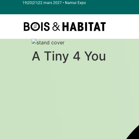
19|20|21|22 mars 2027 • Namur Expo
A Tiny 4 You