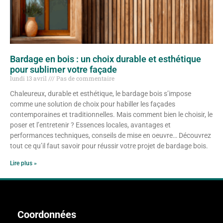
Bardage en bois : un choix durable et esthétique
pour sublimer votre façade
lundi 13 avril
Pas de commentaire
Chaleureux, durable et esthétique, le bardage bois s’impose
comme une solution de choix pour habiller les façades
contemporaines et traditionnelles. Mais comment bien le choisir, le
poser et l’entretenir ? Essences locales, avantages et
performances techniques, conseils de mise en oeuvre… Découvrez
tout ce qu’il faut savoir pour réussir votre projet de bardage bois.
Lire plus »
Coordonnées