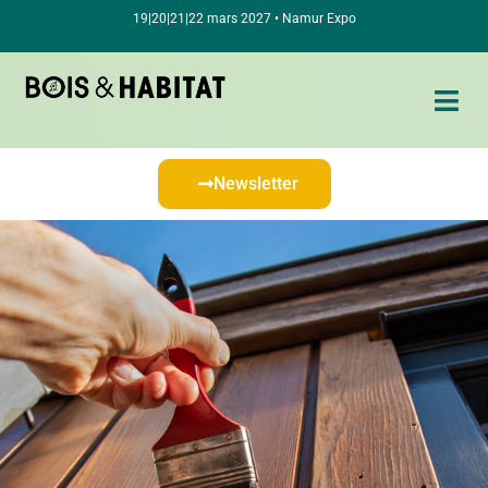
19|20|21|22 mars 2027 • Namur Expo
Newsletter