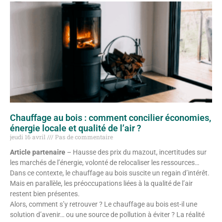
Chauffage au bois : comment concilier économies,
énergie locale et qualité de l’air ?
jeudi 16 avril
Pas de commentaire
Article partenaire
– Hausse des prix du mazout, incertitudes sur
les marchés de l’énergie, volonté de relocaliser les ressources…
Dans ce contexte, le chauffage au bois suscite un regain d’intérêt.
Mais en parallèle, les préoccupations liées à la qualité de l’air
restent bien présentes.
Alors, comment s’y retrouver ? Le chauffage au bois est-il une
solution d’avenir… ou une source de pollution à éviter ? La réalité